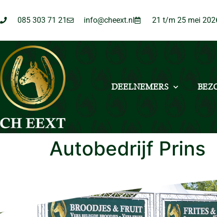
085 303 71 21
info@cheext.nl
21 t/m 25 mei 202
DEELNEMERS
BEZ
Autobedrijf Prins