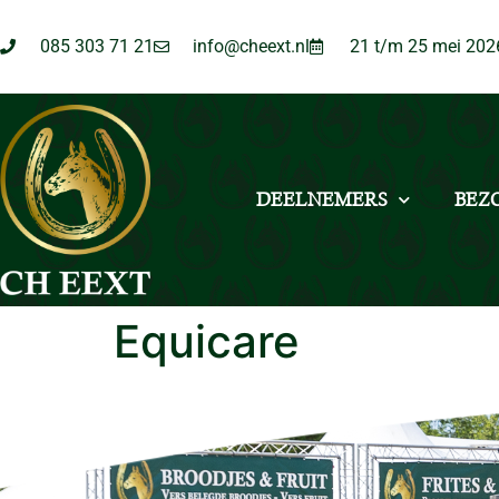
085 303 71 21
info@cheext.nl
21 t/m 25 mei 202
DEELNEMERS
BEZ
Equicare