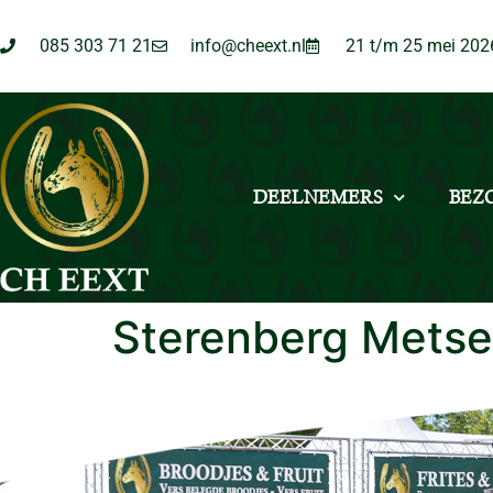
085 303 71 21
info@cheext.nl
21 t/m 25 mei 202
DEELNEMERS
BEZ
Sterenberg Metse