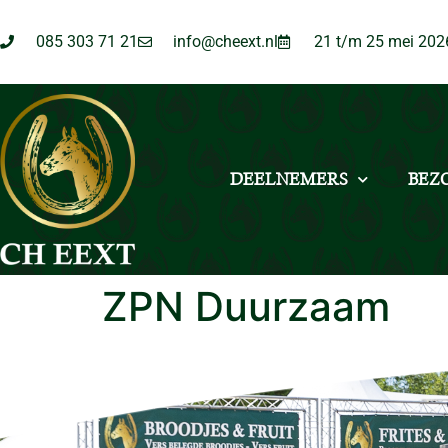
085 303 71 21
info@cheext.nl
21 t/m 25 mei 202
DEELNEMERS
BEZ
ZPN Duurzaam